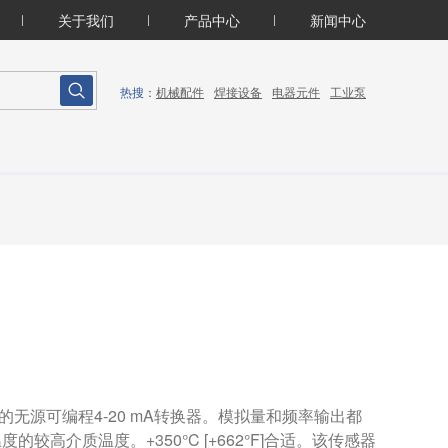
关于我们
产品中心
新闻中心
机械配件
焊接设备
电器元件
工业泵
热搜：
的无源可编程4-20 mA转换器。模拟量和频率输出都
高介质温度。+350°C [+662°F]合适。该传感器