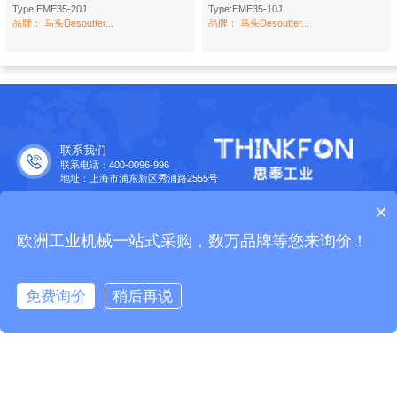
Type:EME35-20J
Type:EME35-10J
品牌：
马头Desoutter...
品牌：
马头Desoutter...
联系我们
联系电话：400-0096-996
地址：上海市浦东新区秀浦路2555号
合作伙伴
×
欧洲工业品牌大全
Copyright © 2015 Thinkfon. All Rights Reserved.
沪公网安备
欧洲工业机械一站式采购，数万品牌等您来询价！
31011502400558
|
沪ICP备2023029565号-1
|
营业执照
免费询价
稍后再说
免费询价
拨打电话