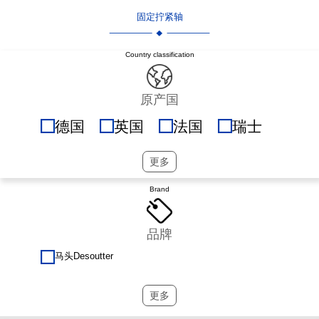
固定拧紧轴
Country classification
原产国
德国
英国
法国
瑞士
荷兰
奥地利
瑞典
更多
意大利
丹麦
挪威
Brand
爱尔兰
奥地利
比利时
品牌
瑞典
葡萄牙
芬兰
马头Desoutter
美国
更多